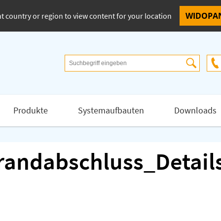
t country or region to view content for your location
Produkte
Systemaufbauten
Downloads
andabschluss_Detail