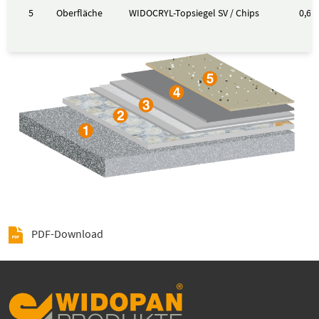
5
Oberfläche
WIDOCRYL-Topsiegel SV / Chips
0,6 k
PDF-Download