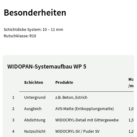
Besonderheiten
Schichtdicke System: 10 – 11 mm
Rutschklasse: R10
WIDOPAN-Systemaufbau WP 5
Mate
Schichten
Produkte
/m²
1
Untergrund
z.B. Beton, Estrich
2
Ausgleich
AVS-Matte (Entkopplungsmatte)
1,0 
3
Abdichtung
WIDOCRYL-Detail mit Gittergewebe
1,5 
4
Nutzschicht
WIDOCRYL-SV / Puder SV
1,2 k